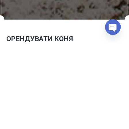
Open
ОРЕНДУВАТИ КОНЯ
chaty
Оренда клубного коня
Якщо Ви мрієте про свого коня, або починаєте пробувати
себе в аматорському або професійному спорті, ви можете
відчути себе коневласником, орендувавши коня в нашому
клубі. Оренда коня відкриє безліч можливостей, стане
серйозним кроком у розвитку вас як спортсмена.
Займаючись тільки з одним конем, ви станете одним цілим,
зможете досягти висот у кінному спорті. Оренда допоможе
вам зрозуміти, чи готові ви до покупки коня, чи готові ви
пов’язати своє життя із цими прекрасними тваринами.