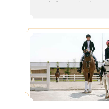
слід вибирати з переліку пансіонат зі сп
дитячими майданчиками, анімацією та ін
найменших гостей.
Для любителів риболовлі оптимально піді
недалеко від Києва, що знаходяться пору
Любителі рибного лову чекатимуть улову, 
купатися та засмагати.
Під час вибору місця для відпочинку з сім
наявність барів, кафе та ресторанів, які 
пансіонату. Це дозволить на якийсь час за
відпочивати на повну.
Не існує такої людини, яка б не любила ш
баз відпочинку під Києвом є спеціально о
приготування м’яса на грилі або мангалі.
уточнити, чи входить у вартість оренди 
приладдя для приготування шашликів.