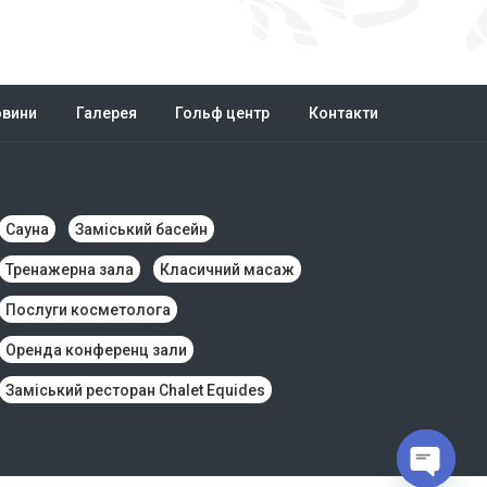
овини
Галерея
Гольф центр
Контакти
Сауна
Заміський басейн
Тренажерна зала
Класичний масаж
Послуги косметолога
Оренда конференц зали
Заміський ресторан Chalet Equides