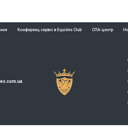
ання
Конференц сервіс в Equides Club
СПА-центр
Н
des.com.ua