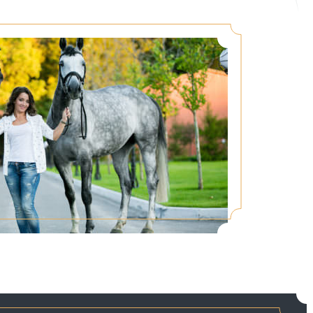
оїлки. Кожен денник оснащений окремим
роводиться на спеціальному критому
тям. Коні щодня вигулюються на зелених
ку. Для досвідчених наїзників пропонуються
ють займатися конкуром.
 навчання верховій їзді та неспішні
проводяться різні змагання з таких
лька уроків з одній з дисциплін у
зі відпочинку. Свої послуги пропонують
інного спорту. Також для занять надається
ої їзди. Уроки, які дають професіонали
ий ефект: буквально за декілька занять
я в сідлі. Шанувальники коней можуть
у під Києвом і насолодитися спілкуванням з