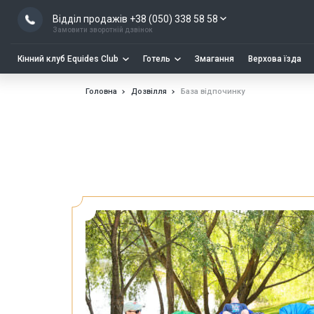
Відділ продажів +38 (050) 338 58 58
Замовити зворотній дзвінок
Кінний клуб Equides Club
Готель
Змагання
Верхова їзда
Головна
Дозвілля
База відпочинку