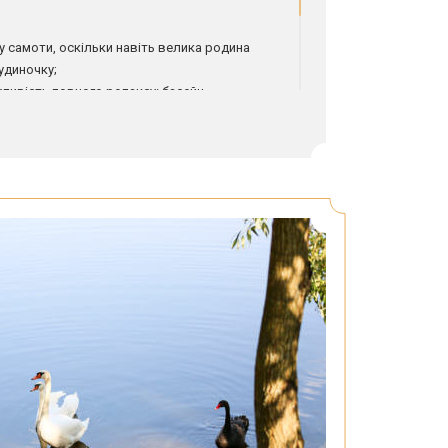
самоти, оскільки навіть велика родина
удиночку;
ливість повного релаксу: басейн
прияє зняттю напруги в м’язах;
єва можна влаштувати свято будь-якого
ірки до грандіозного корпоративного
довою та банкетом;
адає широкий спектр послуг: масаж,
и, косметолог тощо;
у будиночку на базі пансіонату дозволяє
 відпочинок обходиться дешевше, ніж
лі.