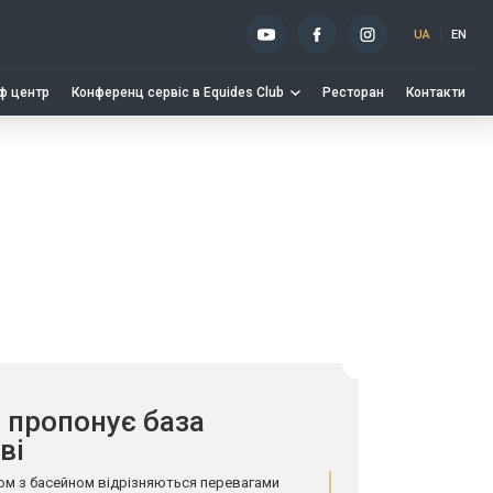
UA
EN
ф центр
Конференц сервіс в Equides Club
Ресторан
Контакти
 пропонує база
ві
вом з басейном відрізняються перевагами