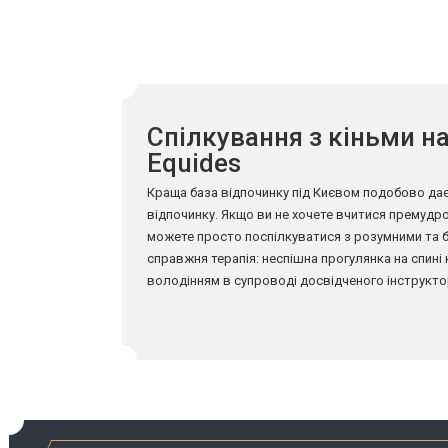
Спілкування з кіньми на
Equides
Краща база відпочинку під Києвом подобово дає
відпочинку. Якщо ви не хочете вчитися премудро
можете просто поспілкуватися з розумними та 
справжня терапія: неспішна прогулянка на спині
володінням в супроводі досвідченого інструкт
покататися мальовничими околицями в кареті.
Для наймолодших гостей заміського кінного клубу
які познайомлять малюків з азами верхової їзди
тварин. Заміські бази відпочинку під Києвом з б
забезпечують гостям повноцінний релакс.