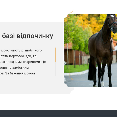
великі проходи для коней, автоп
вікном. Навчання верховій їзді п
світлому манежі з якісним покрит
полях, що належать базі відпочин
барвисті перешкоди, що дозволя
Кінні заміські клуби – це не тільки
 базі відпочинку
прогулянки. Нерідко на території 
дисциплін, як:
виїздки;
 можливість різнобічного
конкур;
стям верхової їзди, то
кінні пробіги;
благородними тваринами. Це
драйвінг.
 коня по заміським
ора. За бажання можна
Гості мають можливість взяти декі
професіоналів, що працюють на ба
 є ласкаві та слухняні поні,
кандидати в майстри та майстри к
, навчать не боятися великих
необхідне спорядження для верхов
асейном і кінним клубом
своєї справи, забезпечують швидк
новачок зможе впевнено триматис
зняти будиночок на базі відпочинк
улюбленими тваринами.