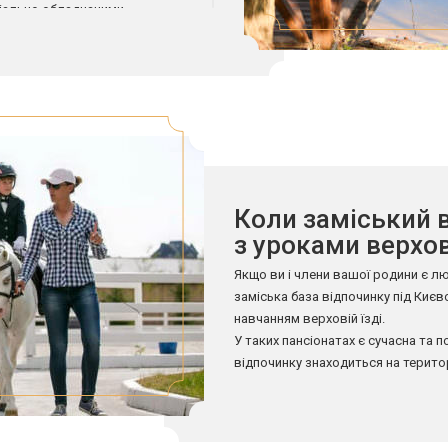
еціально обладнаними
шими розвагами для
йдуть бази відпочинку
ч з річкою або озером.
а решта членів сім’ї буде
’єю краще звертати увагу на
працюють на території
бути про кухонну повинність і
Коли заміський 
з уроками верхов
ашлик. У більшості заміських
бладнані зони для
Якщо ви і члени вашої родини є л
 Перед бронюванням слід
заміська база відпочинку під Києв
майданчик для барбекю та
навчанням верховій їзді.
У таких пансіонатах є сучасна та 
відпочинку знаходиться на територі
оточена полями та лісами.
Просторі та світлі стайні з висо
проживання чотириногим постоял