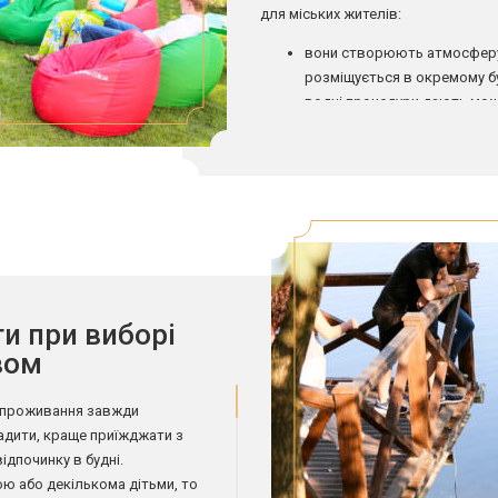
для міських жителів:
вони створюють атмосферу 
розміщується в окремому б
водні процедури дають мож
розслабляє, заспокоює та с
на базі відпочинку біля Ки
масштабу: від камерної веч
заходу зі спортивною скла
будь-яка база відпочинку н
відвідування лазні або саун
вікенд за містом в окремом
заощадити, оскільки такий
проживання у великому готе
и при виборі
вом
ть проживання завжди
адити, краще приїжджати з
ідпочинку в будні.
ою або декількома дітьми, то