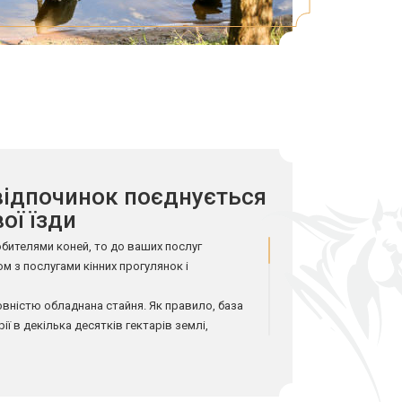
відпочинок поєднується
ої їзди
юбителями коней, то до ваших послуг
ом з послугами кінних прогулянок і
повністю обладнана стайня. Як правило, база
ї в декілька десятків гектарів землі,
кими стелями забезпечують комфортне
ьцям. Вони мають примусову вентиляцію,