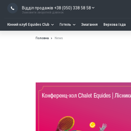
Відділ продажів +38 (050) 338 58 58
Замовити зворотній дзвінок
Кінний клуб Equides Club
Готель
Змагання
Верхова їзда
Головна
News