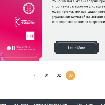
26–27 квітня в Україні вперше п
спортивного маркетингу. Кращі за
ефективні комунікації і діджитал-
українських компаній на світови
спонсорство і розвиток спортивних
Learn More
01
02
03