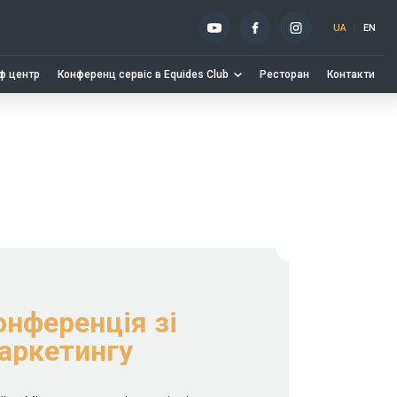
UA
EN
ф центр
Конференц сервіс в Equides Club
Ресторан
Контакти
нференція зі
аркетингу