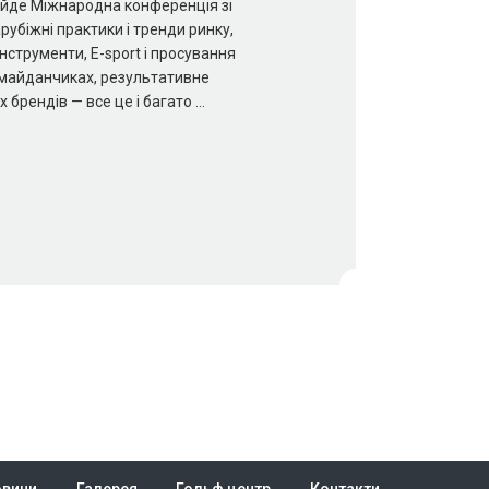
ройде Міжнародна конференція зі
рубіжні практики і тренди ринку,
інструменти, E-sport і просування
х майданчиках, результативне
 брендів — все це і багато …