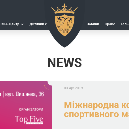
СПА-центр
Дитячий клуб
Новини
Прайс
Голь
NEWS
03 Apr 2019
Міжнародна ко
спортивного м