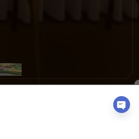
Open
chaty