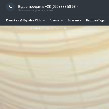
Відділ продажів +38 (050) 338 58 58
Замовити зворотній дзвінок
Кінний клуб Equides Club
Готель
Змагання
Верхова їзда
Головна
Конференц зал